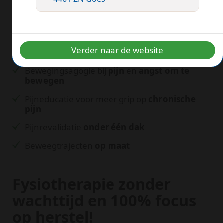
Fysiotherapie
zonder verwijzing
Dry Needling bij
spierklachten
Verder naar de website
Manuele therapie voor
rug
en
nek
Bewegingsagogie bij
pijn
en
angst om te
bewegen
Pijneducatie voor meer grip op
chronische
pijn
Pijnrevalidatie
onder één dak
Beweegtrajecten
op maat
Fysiotherapie zonder
wachttijd en 100% focus
op herstel!