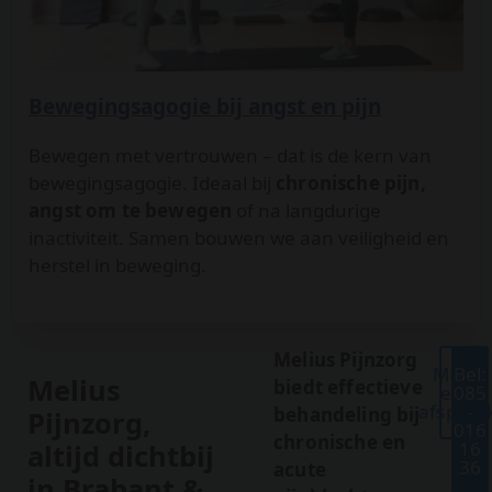
Bewegingsagogie bij angst en pijn
Bewegen met vertrouwen – dat is de kern van
bewegingsagogie. Ideaal bij
chronische pijn,
angst om te bewegen
of na langdurige
inactiviteit. Samen bouwen we aan veiligheid en
herstel in beweging.
Melius Pijnzorg
Maak
Bel:
Melius
biedt effectieve
een
085
afspraa
-
behandeling bij
Pijnzorg,
016
chronische en
16
altijd dichtbij
36
acute
in Brabant &