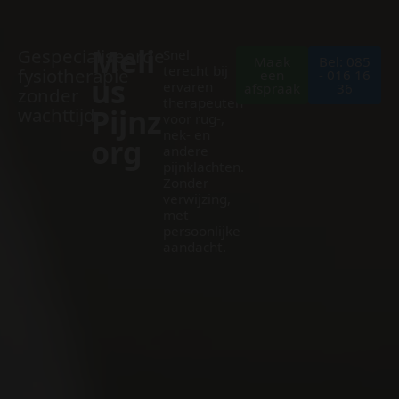
Meli
Gespecialiseerde
Snel
Maak
Bel: 085
terecht bij
fysiotherapie
een
- 016 16
us
ervaren
afspraak
36
zonder
therapeuten
Pijnz
wachttijd
voor rug‑,
nek‑ en
org
andere
pijnklachten.
Zonder
verwijzing,
met
persoonlijke
aandacht.